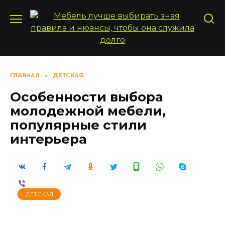
Перейти
к
содержанию
ГЛАВНАЯ
»
ДЕТСКАЯ
Особенности выбора
молодежной мебели,
популярные стили
интерьера
ДЕТСКАЯ