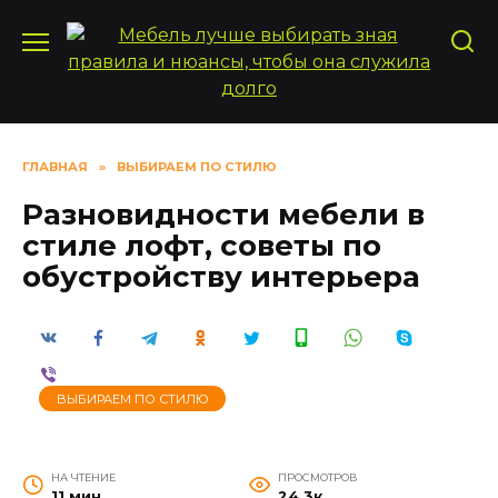
Перейти
к
содержанию
ГЛАВНАЯ
»
ВЫБИРАЕМ ПО СТИЛЮ
Разновидности мебели в
стиле лофт, советы по
обустройству интерьера
ВЫБИРАЕМ ПО СТИЛЮ
НА ЧТЕНИЕ
ПРОСМОТРОВ
11 мин
24.3к.