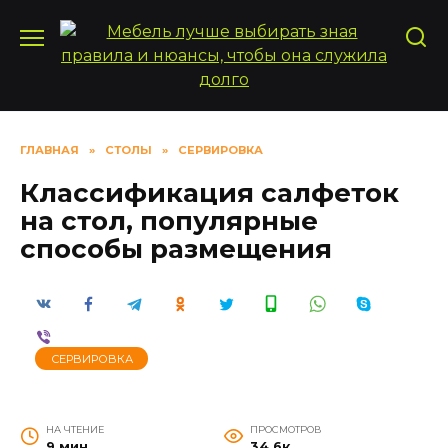
Перейти
к
содержанию
ГЛАВНАЯ
»
СТОЛЫ
»
СЕРВИРОВКА
Классификация салфеток
на стол, популярные
способы размещения
СЕРВИРОВКА
НА ЧТЕНИЕ
ПРОСМОТРОВ
9 мин
34.6к.