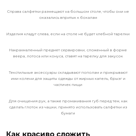
Справа салфетки размещают на большом столе, чтобы они не
оказались впритык к бокалам
Изделия кладут слева, если на столе не будет хлебной тарелки
Накрахмаленный предмет сервировки, сложенный в форме
веера, лотоса или конуса, ставят на тарелку для закусок
Текстильные аксессуары складывают пополам и прикрывают
ими колени для защиты одежды от жирных капель, брызг и
частичек пищи
Для очищения рук, а также промакивания губ перед тем, как
сделать глоток из чашки, принято использовать салфетки из
бумаги
Как красиво сложить