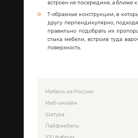
встроен не посередине, а ближе к
Т-образные конструкции, в котор
другу перпендикулярно, подход
правильно подобрать их пропор
стыка мебели, встроив туда вар
поверхность.
Мебель из России
Меб-онлайн
Шатура
Лайфмебель
100 фабрик