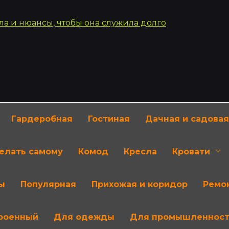
Гардеробная
Гостиная
Дачная и садовая
делать самому
Комод
Кресла
Кровати
ы
Популярная
Прихожая и коридор
Ремон
роенный
Для одежды
Для промышленнос