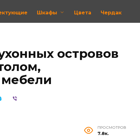
лектующие
Шкафы
Цвета
Чердак
ухонных островов
толом,
 мебели
ПРОСМОТРОВ
7.8к.