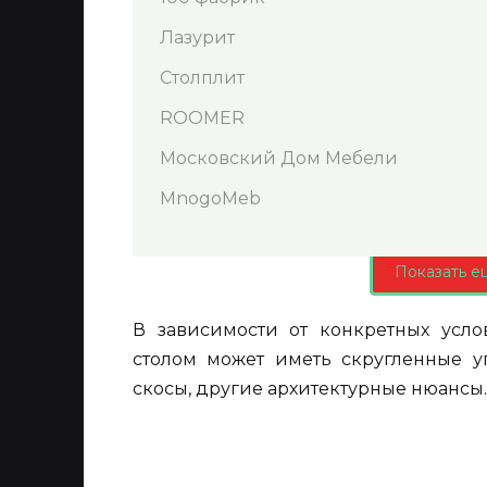
Лазурит
Столплит
ROOMER
Московский Дом Мебели
MnogoMeb
Показать е
В зависимости от конкретных усло
столом может иметь скругленные у
скосы, другие архитектурные нюансы.