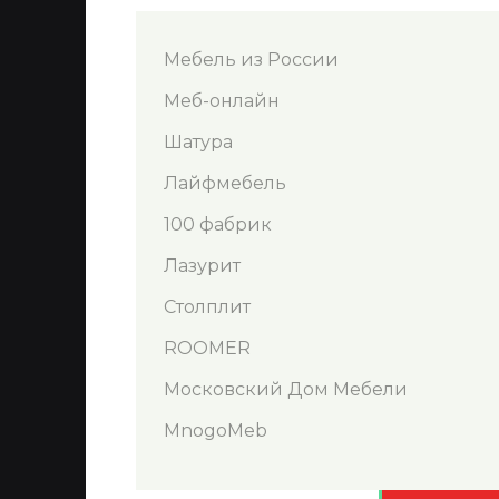
Мебель из России
Меб-онлайн
Шатура
Лайфмебель
100 фабрик
Лазурит
Столплит
ROOMER
Московский Дом Мебели
MnogoMeb