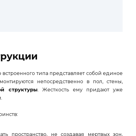
трукции
встроенного типа представляет собой единое
онтируются непосредственно в пол, стены,
ой структуры
. Жесткость ему придают уже
.
оинств:
ать пространство, не создавая мертвых зон,