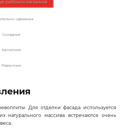
ще рейтинги магазинов
ллельно-сдвижные
Складные
Кассетные
Радиусные
вления
евоплиты. Для отделки фасада используется
из натурального массива встречаются очень
веса.