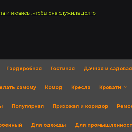
Гардеробная
Гостиная
Дачная и садовая
делать самому
Комод
Кресла
Кровати
ы
Популярная
Прихожая и коридор
Ремон
роенный
Для одежды
Для промышленнос