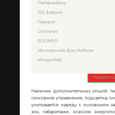
Лайфмебель
100 фабрик
Лазурит
Столплит
ROOMER
Московский Дом Мебели
MnogoMeb
Показать е
Наличие дополнительных опций, та
сенсорное управление, подсветка, с
учитывается наряду с основными ха
зон, габаритами, классом энергоп