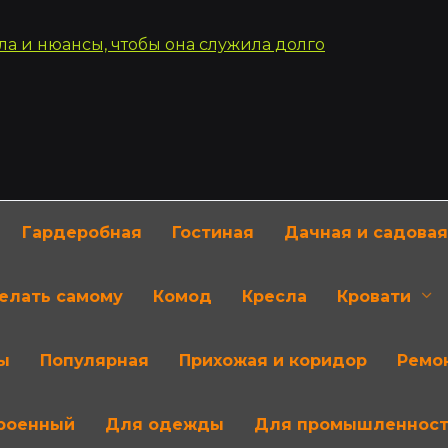
Гардеробная
Гостиная
Дачная и садовая
делать самому
Комод
Кресла
Кровати
ы
Популярная
Прихожая и коридор
Ремон
роенный
Для одежды
Для промышленнос