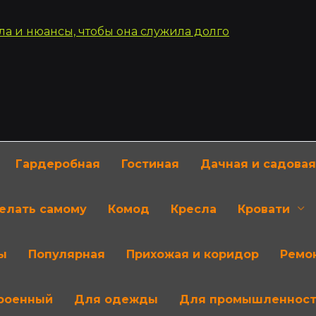
Гардеробная
Гостиная
Дачная и садовая
делать самому
Комод
Кресла
Кровати
ы
Популярная
Прихожая и коридор
Ремон
роенный
Для одежды
Для промышленнос