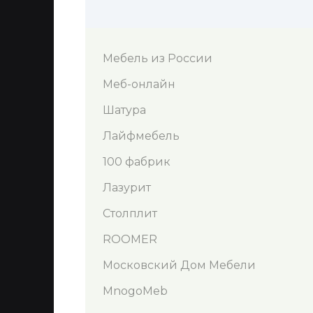
Мебель из России
Меб-онлайн
Шатура
Лайфмебель
100 фабрик
Лазурит
Столплит
ROOMER
Московский Дом Мебели
MnogoMeb