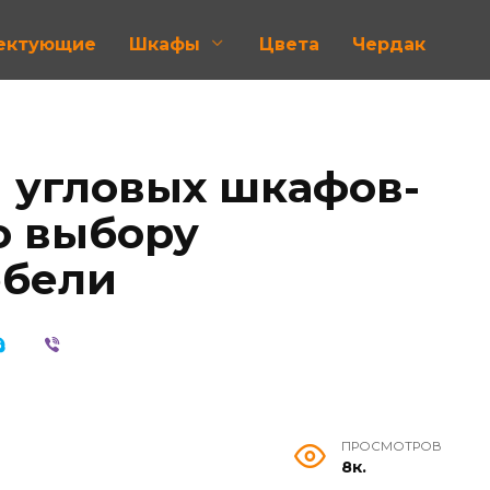
лектующие
Шкафы
Цвета
Чердак
 угловых шкафов-
о выбору
ебели
ПРОСМОТРОВ
8к.