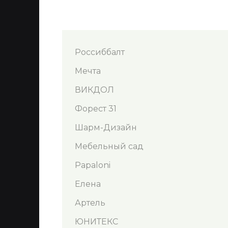
Россиббалт
Мечта
ВИКДОЛ
Форест 31
Шарм-Дизайн
Мебельный сад
Papaloni
Елена
Артель
ЮНИТЕКС