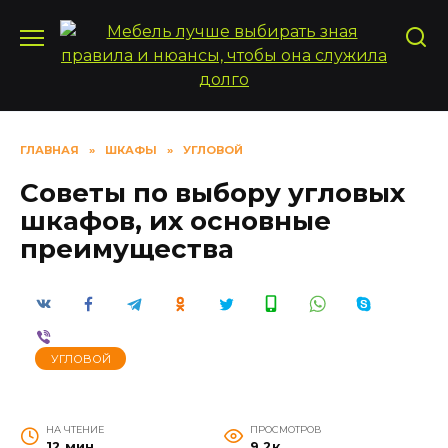
Перейти
к
содержанию
ГЛАВНАЯ
»
ШКАФЫ
»
УГЛОВОЙ
Советы по выбору угловых
шкафов, их основные
преимущества
УГЛОВОЙ
НА ЧТЕНИЕ
ПРОСМОТРОВ
12 мин
9.2к.