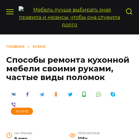
Перейти
к
содержанию
ГЛАВНАЯ
»
КУХНЯ
Способы ремонта кухонной
мебели своими руками,
частые виды поломок
КУХНЯ
НА ЧТЕНИЕ
ПРОСМОТРОВ
9 мин
105к.