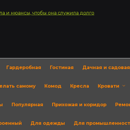
Гардеробная
Гостиная
Дачная и садовая
делать самому
Комод
Кресла
Кровати
ы
Популярная
Прихожая и коридор
Ремон
роенный
Для одежды
Для промышленнос