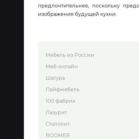
предпочтительнее, поскольку предо
изображения будущей кухни.
Мебель из России
Меб-онлайн
Шатура
Лайфмебель
100 фабрик
Лазурит
Столплит
ROOMER