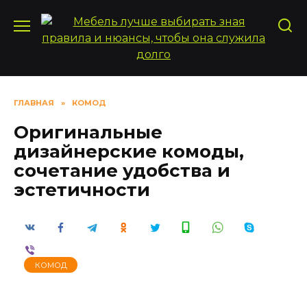
Перейти
к
содержанию
ГЛАВНАЯ
»
КОМОД
Оригинальные
дизайнерские комоды,
сочетание удобства и
эстетичности
КОМОД