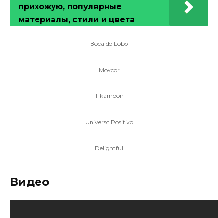
прихожую, популярные
материалы, стили и цвета
Boca do Lobo
Moycor
Tikamoon
Universo Positivo
Delightful
Видео