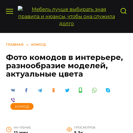
Перейти
к
содержанию
ГЛАВНАЯ
»
КОМОД
Фото комодов в интерьере,
разнообразие моделей,
актуальные цвета
КОМОД
НА ЧТЕНИЕ
ПРОСМОТРОВ
12 мин
5.3к.