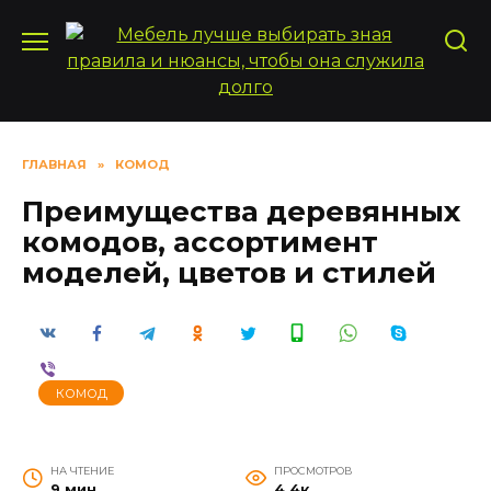
Перейти
к
содержанию
ГЛАВНАЯ
»
КОМОД
Преимущества деревянных
комодов, ассортимент
моделей, цветов и стилей
КОМОД
НА ЧТЕНИЕ
ПРОСМОТРОВ
9 мин
4.4к.