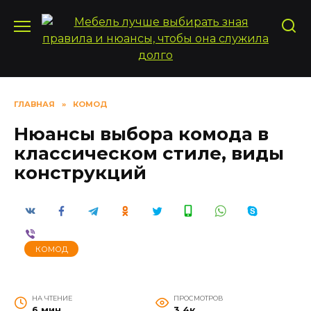
Перейти
к
содержанию
ГЛАВНАЯ
»
КОМОД
Нюансы выбора комода в
классическом стиле, виды
конструкций
КОМОД
НА ЧТЕНИЕ
ПРОСМОТРОВ
6 мин
3.4к.