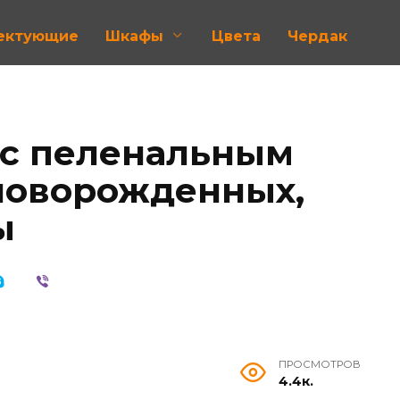
лектующие
Шкафы
Цвета
Чердак
 с пеленальным
новорожденных,
ы
ПРОСМОТРОВ
4.4к.