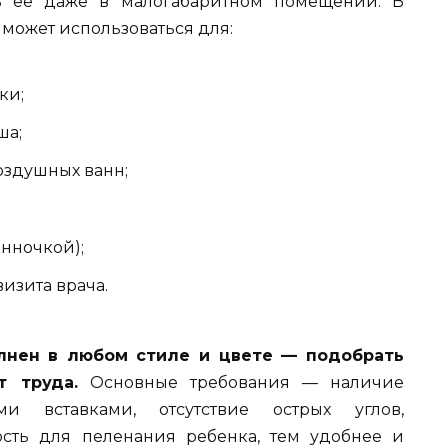
ть ее даже в малогабаритном помещении. В
 может использоваться для:
ки;
ша;
оздушных ванн;
анночкой);
изита врача.
лнен в любом стиле и цвете — подобрать
т труда.
Основные требования — наличие
ми вставками, отсутствие острых углов,
ость для пеленания ребенка, тем удобнее и