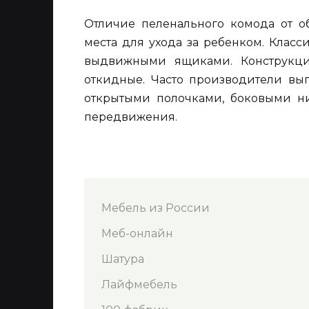
Отличие пеленального комода от о
места для ухода за ребенком. Клас
выдвижными ящиками. Конструкц
откидные. Часто производители вы
открытыми полочками, боковыми ни
передвижения.
Мебель из России
Меб-онлайн
Шатура
Лайфмебель