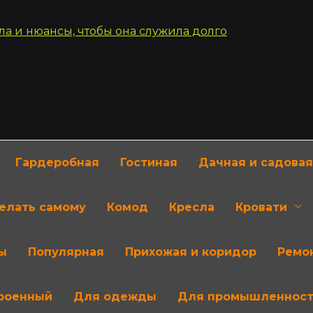
Гардеробная
Гостиная
Дачная и садовая
делать самому
Комод
Кресла
Кровати
ы
Популярная
Прихожая и коридор
Ремон
роенный
Для одежды
Для промышленнос