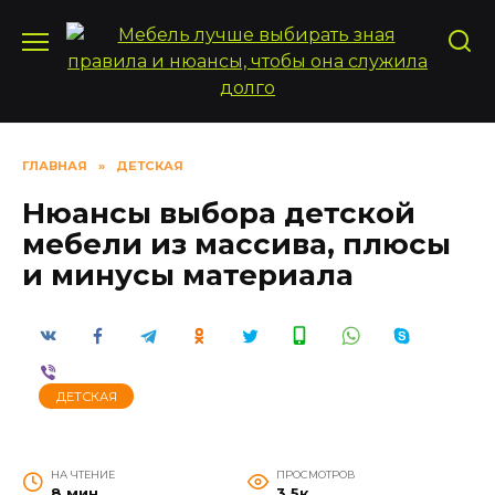
Перейти
к
содержанию
ГЛАВНАЯ
»
ДЕТСКАЯ
Нюансы выбора детской
мебели из массива, плюсы
и минусы материала
ДЕТСКАЯ
НА ЧТЕНИЕ
ПРОСМОТРОВ
8 мин
3.5к.