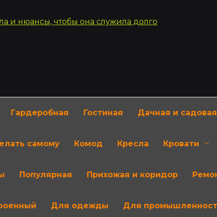
Гардеробная
Гостиная
Дачная и садовая
делать самому
Комод
Кресла
Кровати
ы
Популярная
Прихожая и коридор
Ремон
роенный
Для одежды
Для промышленнос