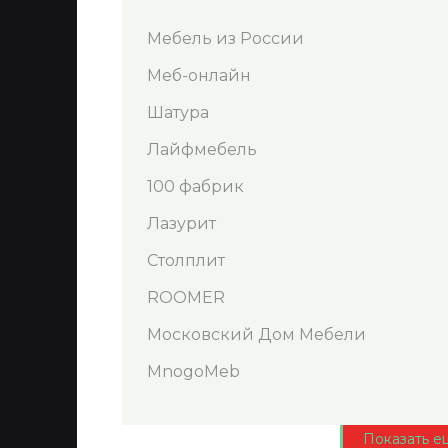
Мебель из России
Меб-онлайн
Шатура
Лайфмебель
100 фабрик
Лазурит
Столплит
ROOMER
Московский Дом Мебели
MnogoMeb
Показать е