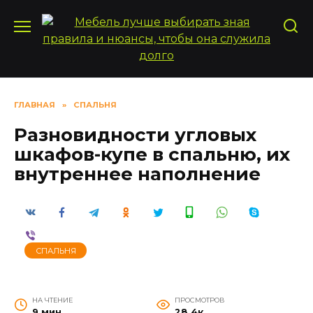
Перейти
к
содержанию
ГЛАВНАЯ
»
СПАЛЬНЯ
Разновидности угловых
шкафов-купе в спальню, их
внутреннее наполнение
СПАЛЬНЯ
НА ЧТЕНИЕ
ПРОСМОТРОВ
9 мин
28.4к.