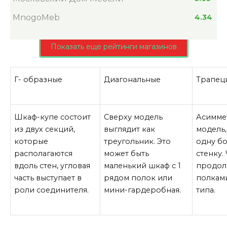
MnogoMeb
4.34
Показать еще рейтинги магазинов
Г- образные
Диагональные
Трапец
Шкаф-купе состоит
Сверху модель
Асимме
из двух секций,
выглядит как
модель,
которые
треугольник. Это
одну б
располагаются
может быть
стенку.
вдоль стен, угловая
маленький шкаф с 1
продол
часть выступает в
рядом полок или
полкам
роли соединителя.
мини-гардеробная.
типа.