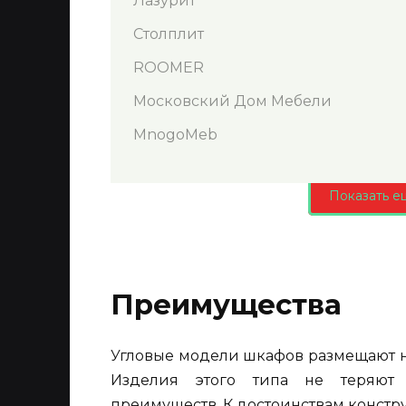
Лазурит
Столплит
ROOMER
Московский Дом Мебели
MnogoMeb
Показать е
Преимущества
Угловые модели шкафов размещают не 
Изделия этого типа не теряют 
преимуществ. К достоинствам констр