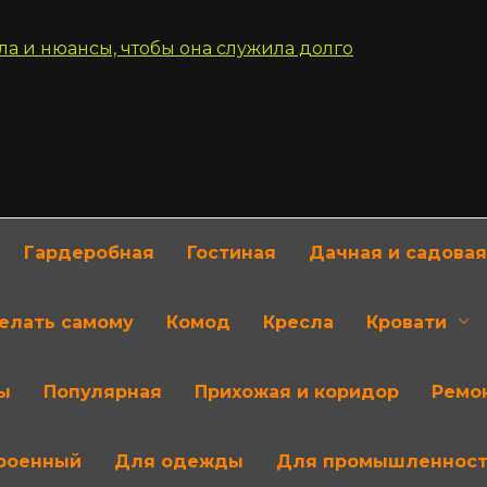
Гардеробная
Гостиная
Дачная и садовая
делать самому
Комод
Кресла
Кровати
ы
Популярная
Прихожая и коридор
Ремон
роенный
Для одежды
Для промышленнос