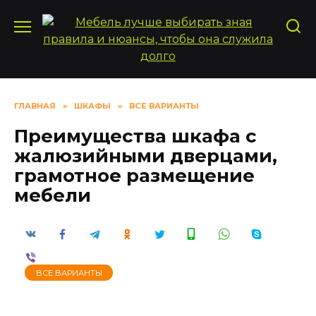
Перейти
к
содержанию
ГЛАВНАЯ
»
ШКАФЫ
»
ВСЕ ВАРИАНТЫ
Преимущества шкафа с
жалюзийными дверцами,
грамотное размещение
мебели
ВСЕ ВАРИАНТЫ