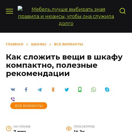
Перейти
к
содержанию
ГЛАВНАЯ
»
ШКАФЫ
»
ВСЕ ВАРИАНТЫ
Как сложить вещи в шкафу
компактно, полезные
рекомендации
ВСЕ ВАРИАНТЫ
НА ЧТЕНИЕ
ПРОСМОТРОВ
7 мин
14.3к.