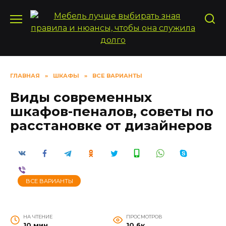
Перейти
к
содержанию
ГЛАВНАЯ
»
ШКАФЫ
»
ВСЕ ВАРИАНТЫ
Виды современных
шкафов-пеналов, советы по
расстановке от дизайнеров
ВСЕ ВАРИАНТЫ
НА ЧТЕНИЕ
ПРОСМОТРОВ
10 мин
10.6к.