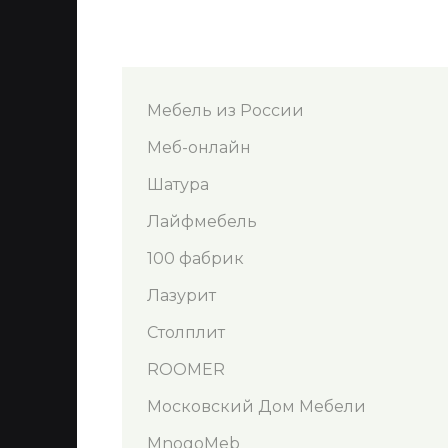
Мебель из России
Меб-онлайн
Шатура
Лайфмебель
100 фабрик
Лазурит
Столплит
ROOMER
Московский Дом Мебели
MnogoMeb