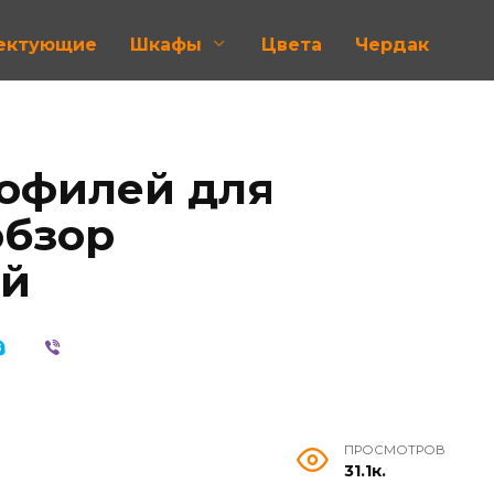
лектующие
Шкафы
Цвета
Чердак
офилей для
обзор
ей
ПРОСМОТРОВ
31.1к.