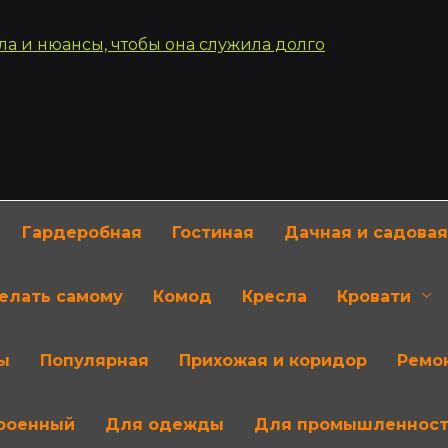
Гардеробная
Гостиная
Дачная и садовая
делать самому
Комод
Кресла
Кровати
ы
Популярная
Прихожая и коридор
Ремон
роенный
Для одежды
Для промышленнос