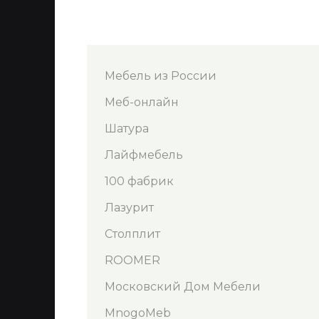
Мебель из России
Меб-онлайн
Шатура
Лайфмебель
100 фабрик
Лазурит
Столплит
ROOMER
Московский Дом Мебели
MnogoMeb