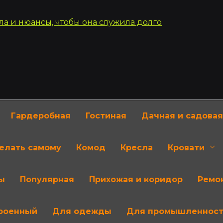
Гардеробная
Гостиная
Дачная и садовая
делать самому
Комод
Кресла
Кровати
ы
Популярная
Прихожая и коридор
Ремон
роенный
Для одежды
Для промышленнос