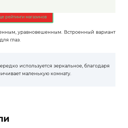
ще рейтинги магазинов
енным, уравновешенным. Встроенный вариант
ля глаз.
нередко используется зеркальное, благодаря
личивает маленькую комнату.
ли