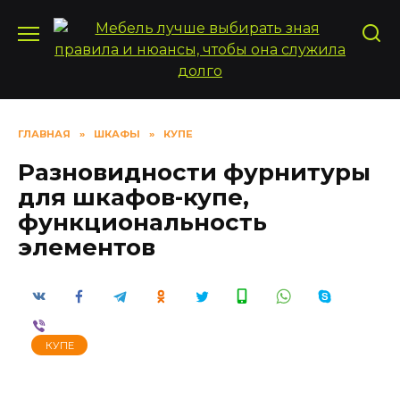
Перейти
к
содержанию
ГЛАВНАЯ
»
ШКАФЫ
»
КУПЕ
Разновидности фурнитуры
для шкафов-купе,
функциональность
элементов
КУПЕ