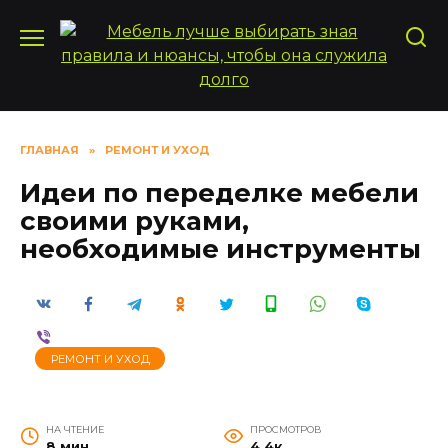
Перейти
к
содержанию
ГЛАВНАЯ
»
РЕМОНТ И УХОД
Идеи по переделке мебели
своими руками,
необходимые инструменты
РЕМОНТ И УХОД
НА ЧТЕНИЕ
ПРОСМОТРОВ
8 мин
4.4к.