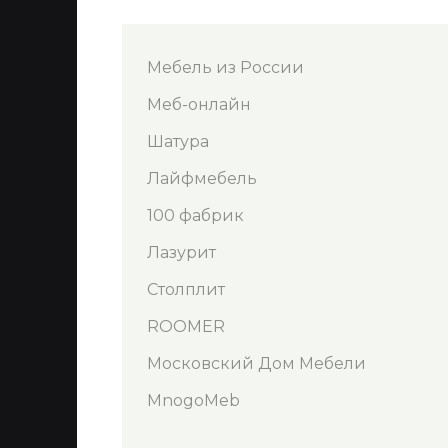
Мебель из России
Меб-онлайн
Шатура
Лайфмебель
100 фабрик
Лазурит
Столплит
ROOMER
Московский Дом Мебели
MnogoMeb