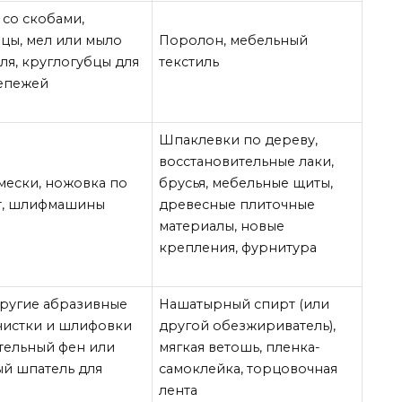
со скобами,
цы, мел или мыло
Поролон, мебельный
ля, круглогубцы для
текстиль
репежей
Шпаклевки по дереву,
восстановительные лаки,
амески, ножовка по
брусья, мебельные щиты,
т, шлифмашины
древесные плиточные
материалы, новые
крепления, фурнитура
другие абразивные
Нашатырный спирт (или
чистки и шлифовки
другой обезжириватель),
тельный фен или
мягкая ветошь, пленка-
ый шпатель для
самоклейка, торцовочная
лента