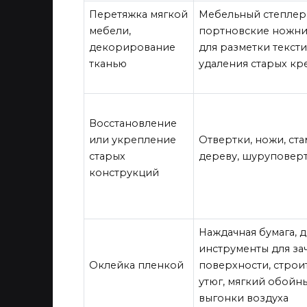
Перетяжка мягкой
Мебельный степлер 
мебели,
портновские ножни
декорирование
для разметки тексти
тканью
удаления старых к
Восстановление
или укрепление
Отвертки, ножи, ст
старых
дереву, шуруповер
конструкций
Наждачная бумага, 
инструменты для за
Оклейка пленкой
поверхности, строи
утюг, мягкий обойн
выгонки воздуха