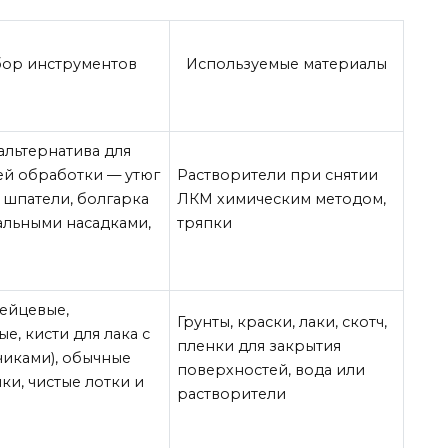
бор инструментов
Используемые материалы
альтернатива для
й обработки — утюг
Растворители при снятии
и шпатели, болгарка
ЛКМ химическим методом,
альными насадками,
тряпки
ейцевые,
Грунты, краски, лаки, скотч,
е, кисти для лака с
пленки для закрытия
иками), обычные
поверхностей, вода или
ки, чистые лотки и
растворители