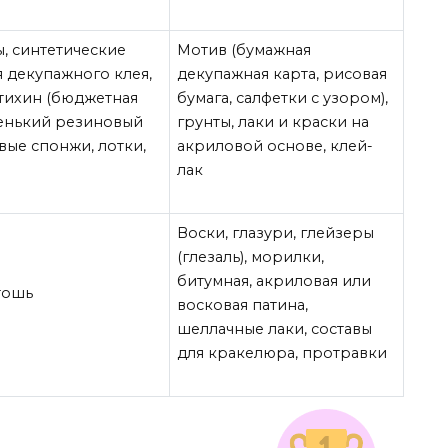
, синтетические
Мотив (бумажная
я декупажного клея,
декупажная карта, рисовая
стихин (бюджетная
бумага, салфетки с узором),
ленький резиновый
грунты, лаки и краски на
вые спонжи, лотки,
акриловой основе, клей-
лак
Воски, глазури, глейзеры
(глезаль), морилки,
битумная, акриловая или
тошь
восковая патина,
шеллачные лаки, составы
для кракелюра, протравки