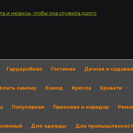
Гардеробная
Гостиная
Дачная и садовая
делать самому
Комод
Кресла
Кровати
ы
Популярная
Прихожая и коридор
Ремон
роенный
Для одежды
Для промышленнос