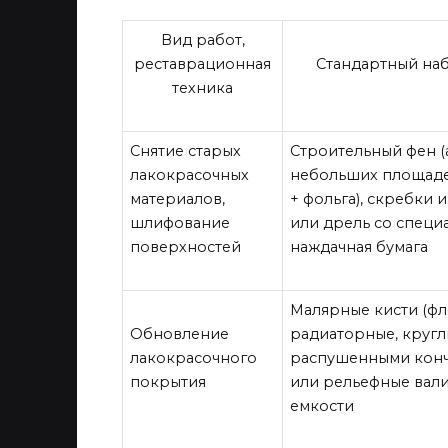
Вид работ,
реставрационная
Стандартный на
техника
Снятие старых
Строительный фен (
лакокрасочных
небольших площаде
материалов,
+ фольга), скребки 
шлифование
или дрель со специ
поверхностей
наждачная бумага
Малярные кисти (фл
Обновление
радиаторные, круглы
лакокрасочного
распушенными конч
покрытия
или рельефные вали
емкости