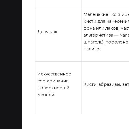
Маленькие ножницы
кисти для нанесени
фона или лаков, ма
Декупаж
альтернатива — ма
шпатель), поролоно
палитра
Искусственное
состаривание
Кисти, абразивы, ве
поверхностей
мебели