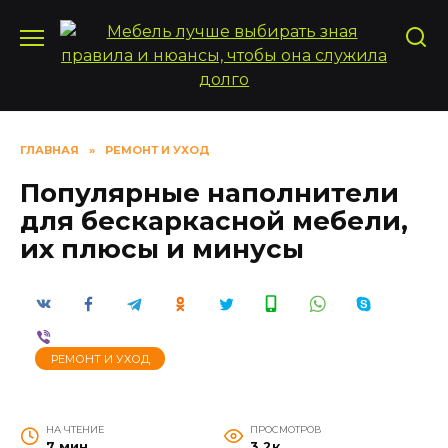
Перейти
к
содержанию
ГЛАВНАЯ
»
РЕМОНТ И УХОД
Популярные наполнители
для бескаркасной мебели,
их плюсы и минусы
РЕМОНТ И УХОД
НА ЧТЕНИЕ
ПРОСМОТРОВ
7 мин
3.2к.