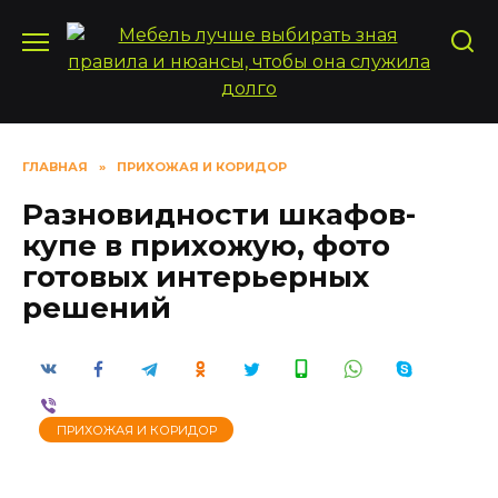
Перейти
к
содержанию
ГЛАВНАЯ
»
ПРИХОЖАЯ И КОРИДОР
Разновидности шкафов-
купе в прихожую, фото
готовых интерьерных
решений
ПРИХОЖАЯ И КОРИДОР