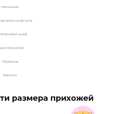
Напольная
ворчатый шкаф-купе
створчатый шкаф
дностворчатый
Обувница
Зеркало
сти размера прихожей