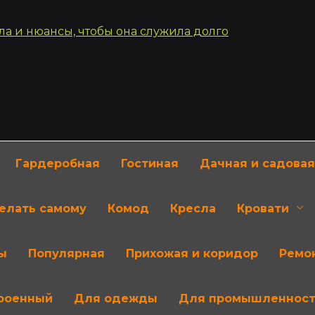
Гардеробная
Гостиная
Дачная и садовая
делать самому
Комод
Кресла
Кровати
ы
Популярная
Прихожая и коридор
Ремон
роенный
Для одежды
Для промышленнос