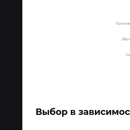
Трехст
Дву
О
Выбор в зависимо