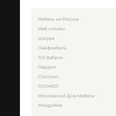
Мебель из России
Меб-онлайн
Шатура
Лайфмебель
100 фабрик
Лазурит
Столплит
ROOMER
Московский Дом Мебели
MnogoMeb