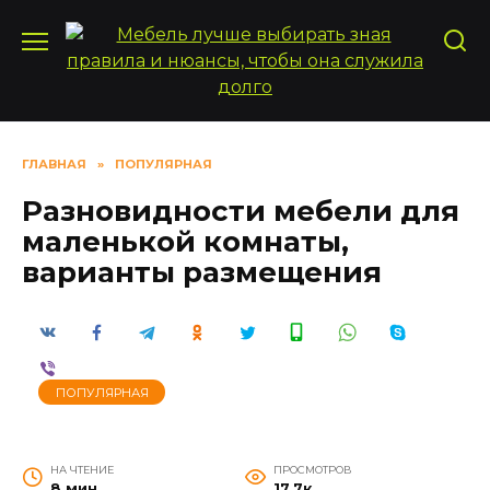
Перейти
к
содержанию
ГЛАВНАЯ
»
ПОПУЛЯРНАЯ
Разновидности мебели для
маленькой комнаты,
варианты размещения
ПОПУЛЯРНАЯ
НА ЧТЕНИЕ
ПРОСМОТРОВ
8 мин
17.7к.