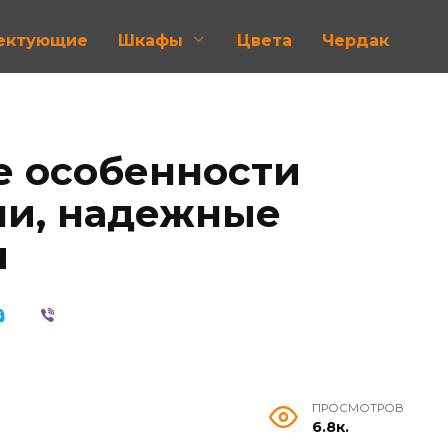
лектующие
Шкафы
Цвета
Чердак
е особенности
ли, надежные
и
ПРОСМОТРОВ
6.8к.