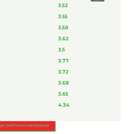
3.52
3.55
3.58
3.62
3.5
3.77
3.72
3.68
3.65
4.34
ще рейтинги магазинов