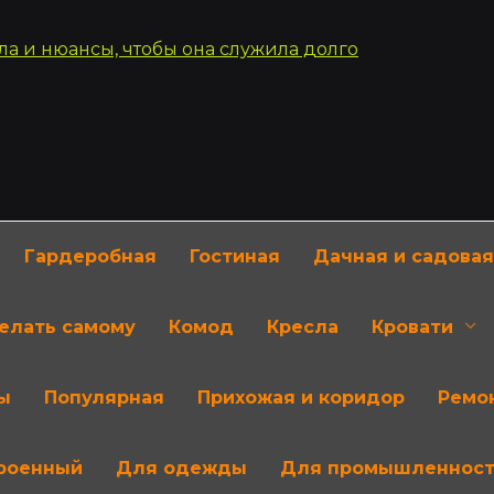
Гардеробная
Гостиная
Дачная и садовая
делать самому
Комод
Кресла
Кровати
ы
Популярная
Прихожая и коридор
Ремон
роенный
Для одежды
Для промышленнос