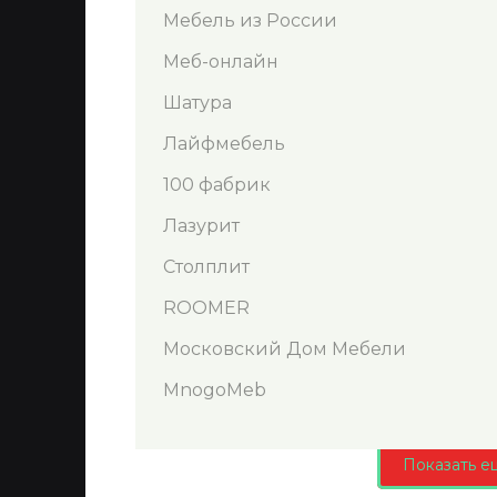
Мебель из России
Меб-онлайн
Шатура
Лайфмебель
100 фабрик
Лазурит
Столплит
ROOMER
Московский Дом Мебели
MnogoMeb
Показать е