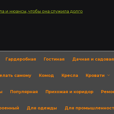
Гардеробная
Гостиная
Дачная и садовая
делать самому
Комод
Кресла
Кровати
ы
Популярная
Прихожая и коридор
Ремон
роенный
Для одежды
Для промышленнос