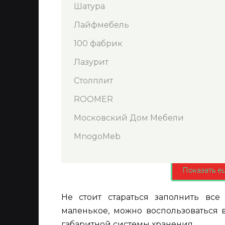
Шатура
Лайфмебель
100 фабрик
Лазурит
Столплит
ROOMER
Московский Дом Мебели
MnogoMeb
Показать е
Не стоит стараться заполнить вс
маленькое, можно воспользоваться 
габаритной системы хранения.