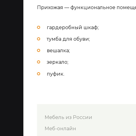
Прихожая — функциональное помещени
гардеробный шкаф;
тумба для обуви;
вешалка;
зеркало;
пуфик.
Мебель из России
Меб-онлайн