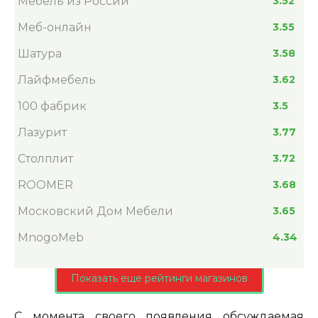
Мебель из России
3.52
Меб-онлайн
3.55
Шатура
3.58
Лайфмебель
3.62
100 фабрик
3.5
Лазурит
3.77
Столплит
3.72
ROOMER
3.68
Московский Дом Мебели
3.65
MnogoMeb
4.34
Показать еще рейтинги магазинов
С момента своего появления обсуждаемая