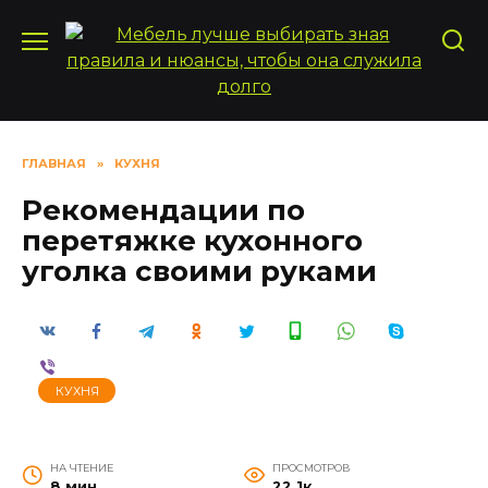
Перейти
к
содержанию
ГЛАВНАЯ
»
КУХНЯ
Рекомендации по
перетяжке кухонного
уголка своими руками
КУХНЯ
НА ЧТЕНИЕ
ПРОСМОТРОВ
8 мин
22.1к.