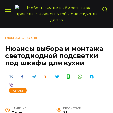
Перейти
к
содержанию
ГЛАВНАЯ
»
КУХНЯ
Нюансы выбора и монтажа
светодиодной подсветки
под шкафы для кухни
КУХНЯ
НА ЧТЕНИЕ
ПРОСМОТРОВ
7 мин
23к.