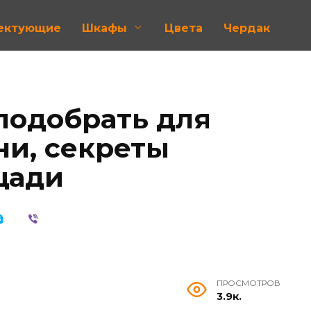
лектующие
Шкафы
Цвета
Чердак
подобрать для
ни, секреты
щади
ПРОСМОТРОВ
3.9к.