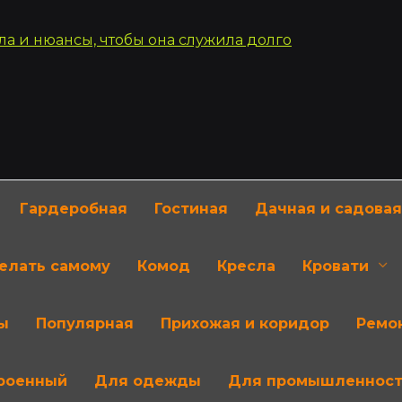
Гардеробная
Гостиная
Дачная и садовая
делать самому
Комод
Кресла
Кровати
ы
Популярная
Прихожая и коридор
Ремон
роенный
Для одежды
Для промышленнос