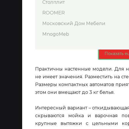
Столплит
ROOMER
Московский Дом Мебели
MnogoMeb
Показать е
Практичны настенные модели. Для н
не имеет значения. Разместить на ст
Размеры компактных автоматов приятн
этом они вмещают до 3 кг белья.
Интересный вариант – откидывающая
скрываются мойка и варочная пов
крупные вытяжки с цельными кор