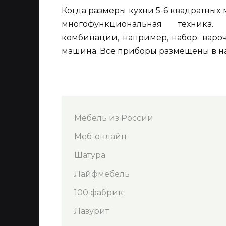
Когда размеры кухни 5-6 квадратных
многофункциональная техника.
комбинации, например, набор: варо
машина. Все приборы размещены в н
Мебель из России
Меб-онлайн
Шатура
Лайфмебель
100 фабрик
Лазурит