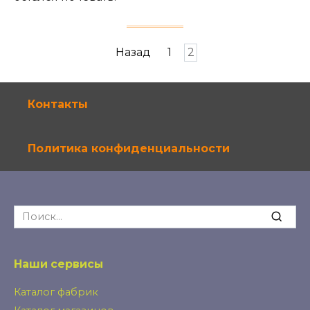
Навигация
Назад
1
2
по
записям
Контакты
Политика конфиденциальности
Search
for:
Наши сервисы
Каталог фабрик