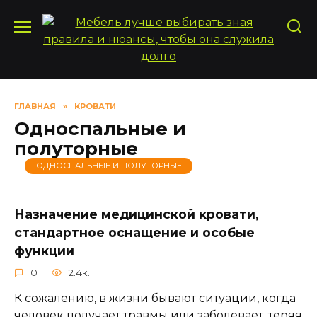
Перейти
к
содержанию
ГЛАВНАЯ
»
КРОВАТИ
Односпальные и
полуторные
ОДНОСПАЛЬНЫЕ И ПОЛУТОРНЫЕ
Назначение медицинской кровати,
стандартное оснащение и особые
функции
0
2.4к.
К сожалению, в жизни бывают ситуации, когда
человек получает травмы или заболевает, теряя