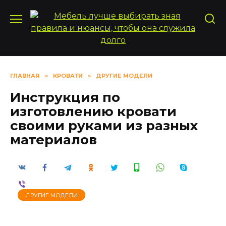
Перейти
к
содержанию
ГЛАВНАЯ
»
КРОВАТИ
»
ДРУГИЕ МОДЕЛИ
Инструкция по
изготовлению кровати
своими руками из разных
материалов
ДРУГИЕ МОДЕЛИ