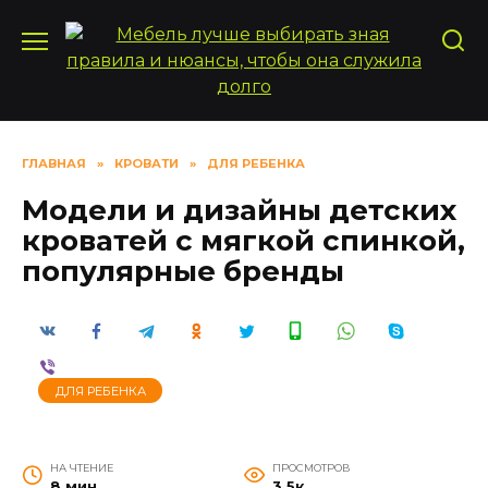
Перейти
к
содержанию
ГЛАВНАЯ
»
КРОВАТИ
»
ДЛЯ РЕБЕНКА
Модели и дизайны детских
кроватей с мягкой спинкой,
популярные бренды
ДЛЯ РЕБЕНКА
НА ЧТЕНИЕ
ПРОСМОТРОВ
8 мин
3.5к.