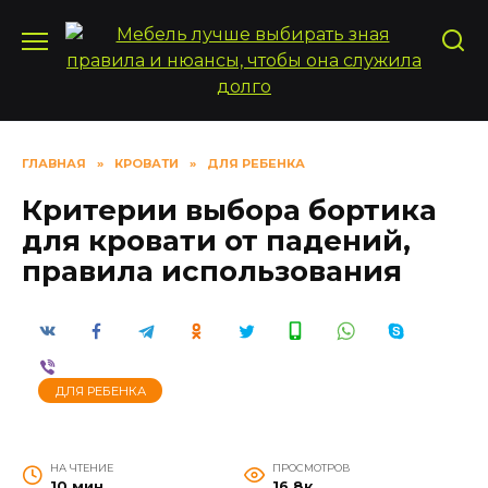
Перейти
к
содержанию
ГЛАВНАЯ
»
КРОВАТИ
»
ДЛЯ РЕБЕНКА
Критерии выбора бортика
для кровати от падений,
правила использования
ДЛЯ РЕБЕНКА
НА ЧТЕНИЕ
ПРОСМОТРОВ
10 мин
16.8к.