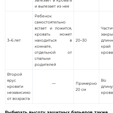
залезает в кровать
и вылезает из нее
Ребенок
самостоятельно
встает и ложится,
Части
кровать может
закры
3–6 лет
находиться в
20–30
длин
комнате,
край
отдельной от
крова
спальни
родителей
Второй
ярус
Во 
—
Примерно
кровати
длину
20 см
независимо
крова
от возраста
Выбирать высоту защитных барьеров также