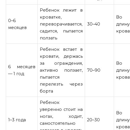
Ребенок лежит в
кроватке,
Во 
0–6
переворачивается,
30–40
длину
месяцев
садится, пытается
крова
ползать
Ребенок встает в
кровати, держась
за ограждения,
Во 
6 месяцев
активно ползает,
70–90
длину
— 1 год
пытается
крова
перелезть через
борта
Ребенок
уверенно стоит на
Во 
ногах, ходит,
1–3 года
20–30
длину
самостоятельно
крова