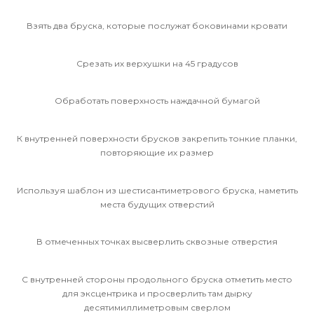
Взять два бруска, которые послужат боковинами кровати
Срезать их верхушки на 45 градусов
Обработать поверхность наждачной бумагой
К внутренней поверхности брусков закрепить тонкие планки,
повторяющие их размер
Используя шаблон из шестисантиметрового бруска, наметить
места будущих отверстий
В отмеченных точках высверлить сквозные отверстия
С внутренней стороны продольного бруска отметить место
для эксцентрика и просверлить там дырку
десятимиллиметровым сверлом