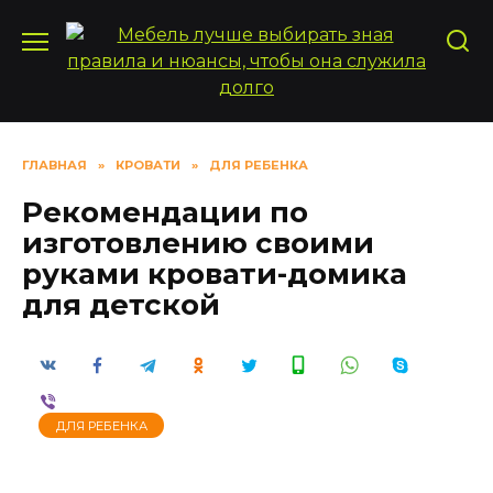
Перейти
к
содержанию
ГЛАВНАЯ
»
КРОВАТИ
»
ДЛЯ РЕБЕНКА
Рекомендации по
изготовлению своими
руками кровати-домика
для детской
ДЛЯ РЕБЕНКА