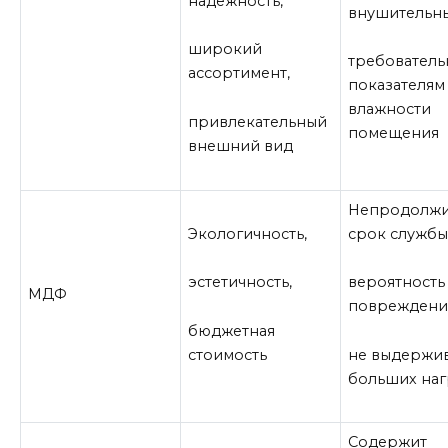
надежность,
внушительны
широкий
требователь
ассортимент,
показателям
влажности
привлекательный
помещения
внешний вид
Непродолжи
Экологичность,
срок службы
эстетичность,
вероятность
МДФ
повреждени
бюджетная
стоимость
не выдержи
больших наг
Содержит