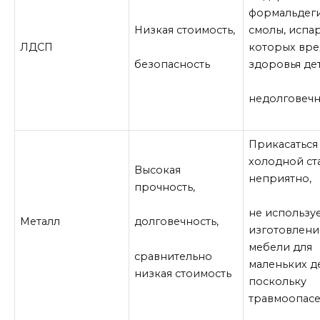
формальдег
Низкая стоимость,
смолы, испа
ЛДСП
которых вре
здоровья де
безопасность
недолговечн
Прикасаться
холодной ст
Высокая
неприятно,
прочность,
не использу
Металл
долговечность,
изготовлен
мебели для
сравнительно
маленьких д
низкая стоимость
поскольку
травмоопас