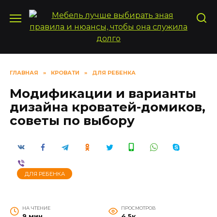
Перейти
к
содержанию
ГЛАВНАЯ
»
КРОВАТИ
»
ДЛЯ РЕБЕНКА
Модификации и варианты
дизайна кроватей-домиков,
советы по выбору
ДЛЯ РЕБЕНКА
НА ЧТЕНИЕ
ПРОСМОТРОВ
9 мин
4.5к.