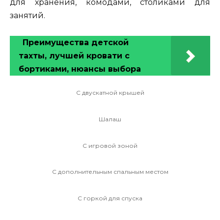
для хранения, комодами, столиками для
занятий.
Преимущества детской
тахты, лучшей кровати с
бортиками, нюансы выбора
С двускатной крышей
Шалаш
С игровой зоной
С дополнительным спальным местом
С горкой для спуска