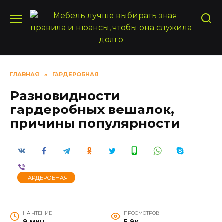
Перейти
к
содержанию
ГЛАВНАЯ
»
ГАРДЕРОБНАЯ
Разновидности
гардеробных вешалок,
причины популярности
ГАРДЕРОБНАЯ
НА ЧТЕНИЕ
ПРОСМОТРОВ
8 мин
5.9к.