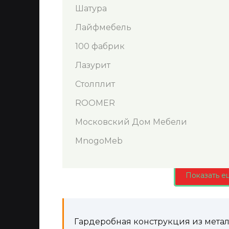
Шатура
Лайфмебель
100 фабрик
Лазурит
Столплит
ROOMER
Московский Дом Мебели
MnogoMeb
Показать е
Гардеробная конструкция из метал