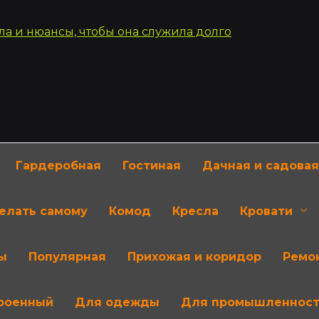
Гардеробная
Гостиная
Дачная и садовая
делать самому
Комод
Кресла
Кровати
ы
Популярная
Прихожая и коридор
Ремон
роенный
Для одежды
Для промышленнос