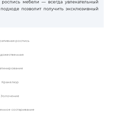
, роспись мебели — всегда увлекательный
 подходе позволит получить эксклюзивный
ративная роспись
удожественная
атинирование
Кракелюр
Золочение
венное состаривание