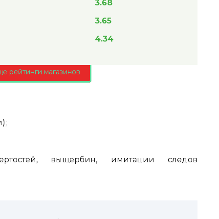
3.68
3.65
4.34
ще рейтинги магазинов
);
;
тертостей, выщербин, имитации следов