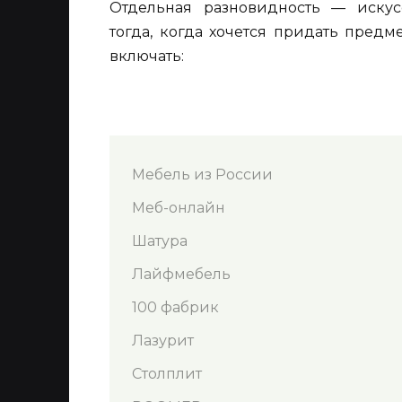
Отдельная разновидность — искус
тогда, когда хочется придать предм
включать:
Мебель из России
Меб-онлайн
Шатура
Лайфмебель
100 фабрик
Лазурит
Столплит