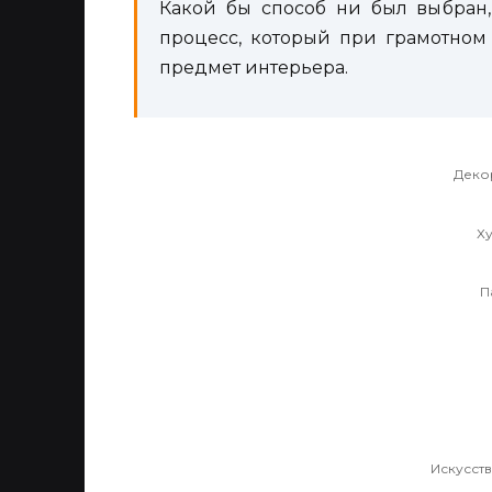
Какой бы способ ни был выбран
процесс, который при грамотном
предмет интерьера.
Деко
Х
П
Искусст