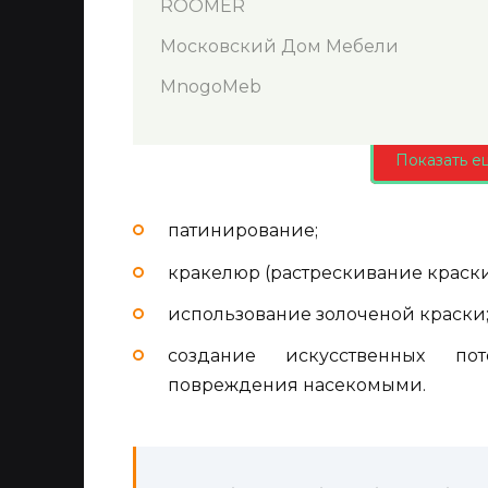
ROOMER
Московский Дом Мебели
MnogoMeb
Показать е
патинирование;
кракелюр (растрескивание краски
использование золоченой краски
создание искусственных по
повреждения насекомыми.