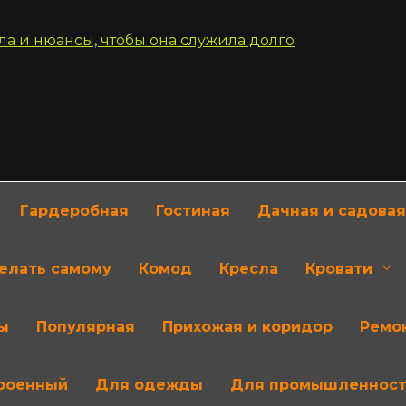
Гардеробная
Гостиная
Дачная и садовая
делать самому
Комод
Кресла
Кровати
ы
Популярная
Прихожая и коридор
Ремон
роенный
Для одежды
Для промышленнос