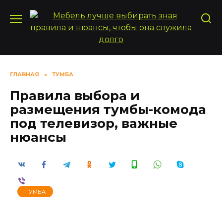
Перейти
к
содержанию
ГЛАВНАЯ
»
ТУМБА
Правила выбора и
размещения тумбы-комода
под телевизор, важные
нюансы
ТУМБА