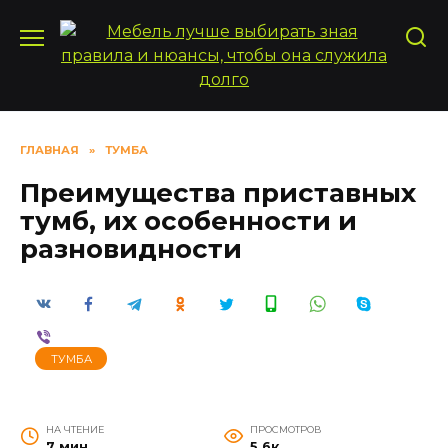
Перейти
к
содержанию
ГЛАВНАЯ
»
ТУМБА
Преимущества приставных
тумб, их особенности и
разновидности
ТУМБА
НА ЧТЕНИЕ
ПРОСМОТРОВ
7 мин
5.6к.