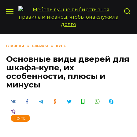
Перейти
к
содержанию
ГЛАВНАЯ
»
ШКАФЫ
»
КУПЕ
Основные виды дверей для
шкафа-купе, их
особенности, плюсы и
минусы
КУПЕ