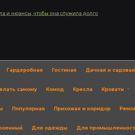
Гардеробная
Гостиная
Дачная и садовая
делать самому
Комод
Кресла
Кровати
ы
Популярная
Прихожая и коридор
Ремон
роенный
Для одежды
Для промышленнос