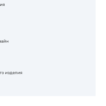
ния
зайн
го изделия