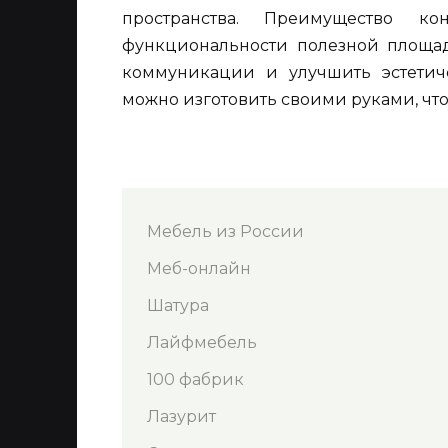
пространства. Преимущество ко
функциональности полезной площа
коммуникации и улучшить эстетич
можно изготовить своими руками, чт
Мебель из России
Меб-онлайн
Шатура
Лайфмебель
100 фабрик
Лазурит